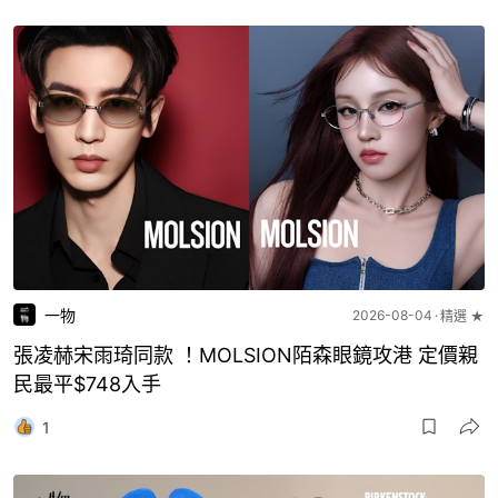
一物
2026-08-04
精選 ★
張凌赫宋雨琦同款 ！MOLSION陌森眼鏡攻港 定價親
民最平$748入手
1