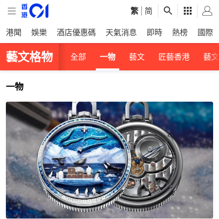
繁
|
简
港聞
娛樂
酒店優惠碼
天氣消息
即時
熱榜
國際
藝文格物
全部
一物
藝文
匠藝香港
藝文
一物