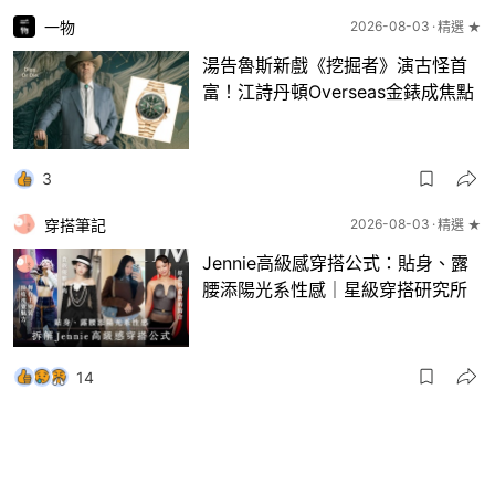
一物
2026-08-03
精選 ★
湯告魯斯新戲《挖掘者》演古怪首
富！江詩丹頓Overseas金錶成焦點
3
穿搭筆記
2026-08-03
精選 ★
Jennie高級感穿搭公式：貼身、露
腰添陽光系性感｜星級穿搭研究所
14
一物
2026-08-03
8月波鞋｜Jellyfish新色 + BEAMS