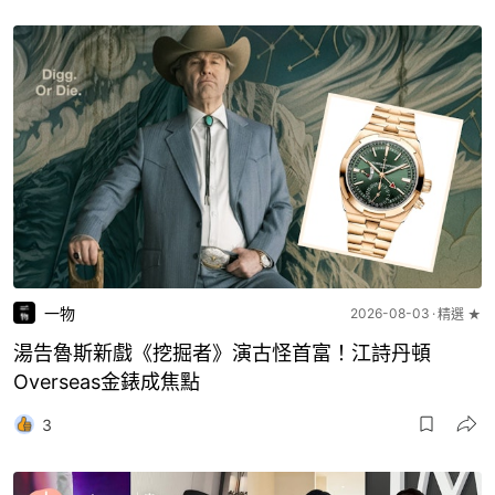
一物
2026-08-03
精選 ★
湯告魯斯新戲《挖掘者》演古怪首富！江詩丹頓
Overseas金錶成焦點
3