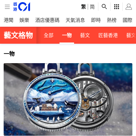
繁
|
简
港聞
娛樂
酒店優惠碼
天氣消息
即時
熱榜
國際
藝文格物
全部
一物
藝文
匠藝香港
藝文
一物