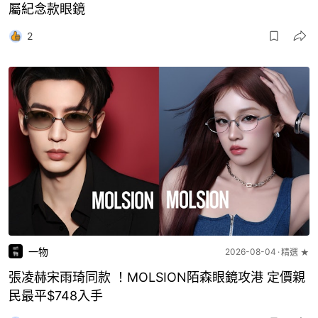
屬紀念款眼鏡
2
一物
2026-08-04
精選 ★
張凌赫宋雨琦同款 ！MOLSION陌森眼鏡攻港 定價親
民最平$748入手