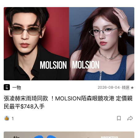
一物
2026-08-04
精選 ★
張凌赫宋雨琦同款 ！MOLSION陌森眼鏡攻港 定價親
民最平$748入手
1