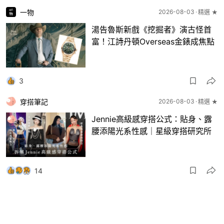
一物
2026-08-03
精選 ★
湯告魯斯新戲《挖掘者》演古怪首
富！江詩丹頓Overseas金錶成焦點
3
穿搭筆記
2026-08-03
精選 ★
Jennie高級感穿搭公式：貼身、露
腰添陽光系性感｜星級穿搭研究所
14
一物
2026-08-03
8月波鞋｜Jellyfish新色 + BEAMS