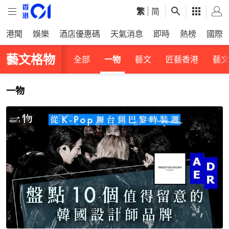
繁
|
简
港聞
娛樂
酒店優惠碼
天氣消息
即時
熱榜
國際
藝文格物
全部
一物
藝文
匠藝香港
藝文
一物