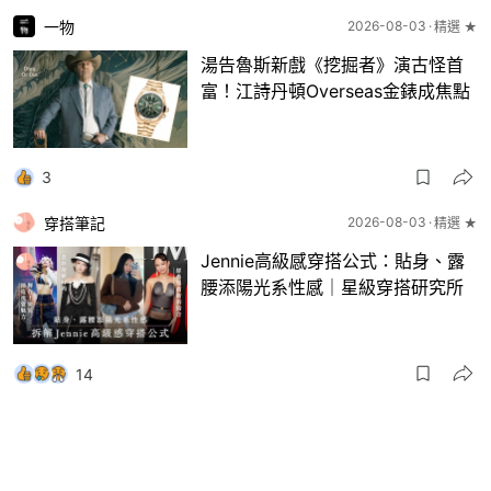
一物
2026-08-03
精選 ★
湯告魯斯新戲《挖掘者》演古怪首
富！江詩丹頓Overseas金錶成焦點
3
穿搭筆記
2026-08-03
精選 ★
Jennie高級感穿搭公式：貼身、露
腰添陽光系性感｜星級穿搭研究所
14
一物
2026-08-03
8月波鞋｜Jellyfish新色 + BEAMS