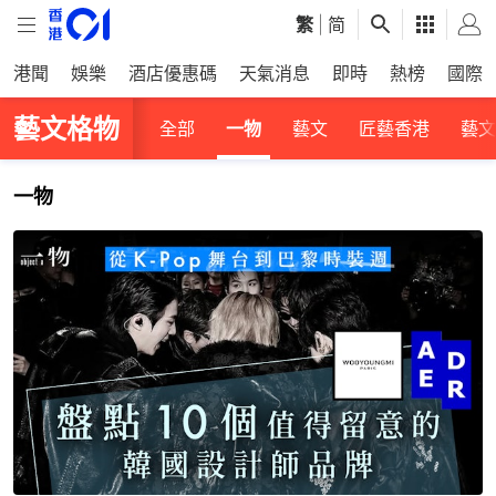
繁
|
简
港聞
娛樂
酒店優惠碼
天氣消息
即時
熱榜
國際
藝文格物
全部
一物
藝文
匠藝香港
藝文
一物