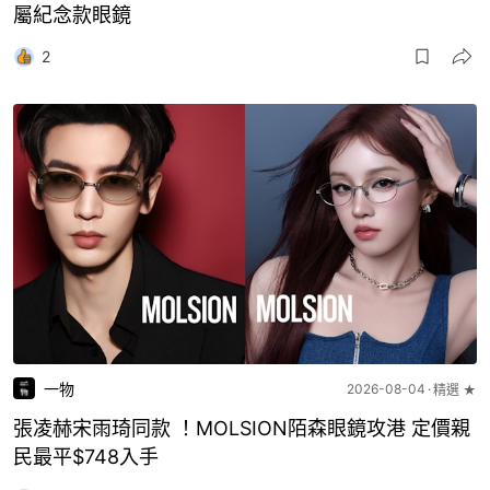
屬紀念款眼鏡
2
一物
2026-08-04
精選 ★
張凌赫宋雨琦同款 ！MOLSION陌森眼鏡攻港 定價親
民最平$748入手