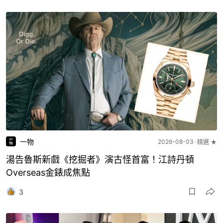
一物
2026-08-03
精選 ★
湯告魯斯新戲《挖掘者》演古怪首富！江詩丹頓
Overseas金錶成焦點
3