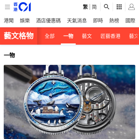
繁
|
简
港聞
娛樂
酒店優惠碼
天氣消息
即時
熱榜
國際
藝文格物
全部
一物
藝文
匠藝香港
藝文
一物