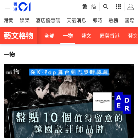
繁
|
简
港聞
娛樂
酒店優惠碼
天氣消息
即時
熱榜
國際
藝文格物
全部
一物
藝文
匠藝香港
藝文
一物