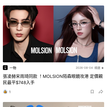
一物
2026-08-04
精選 ★
張凌赫宋雨琦同款 ！MOLSION陌森眼鏡攻港 定價親
民最平$748入手
1