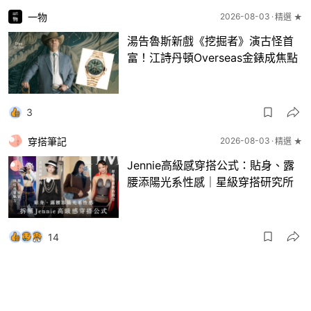
一物
2026-08-03
精選 ★
湯告魯斯新戲《挖掘者》演古怪首
富！江詩丹頓Overseas金錶成焦點
3
穿搭筆記
2026-08-03
精選 ★
Jennie高級感穿搭公式：貼身、露
腰添陽光系性感｜星級穿搭研究所
14
一物
2026-08-03
8月波鞋｜Jellyfish新色 + BEAMS