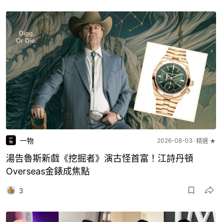
一物
2026-08-03
精選 ★
湯告魯斯新戲《挖掘者》演古怪首富！江詩丹頓
Overseas金錶成焦點
3