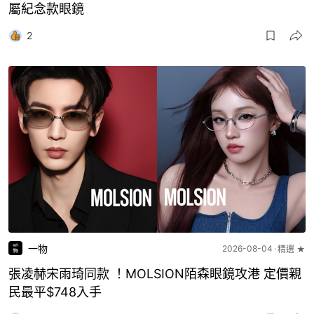
屬紀念款眼鏡
2
一物
2026-08-04
精選 ★
張凌赫宋雨琦同款 ！MOLSION陌森眼鏡攻港 定價親
民最平$748入手