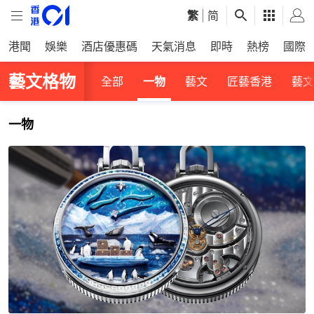
繁
|
简
港聞
娛樂
酒店優惠碼
天氣消息
即時
熱榜
國際
藝文格物
全部
一物
藝文
匠藝香港
藝文
一物