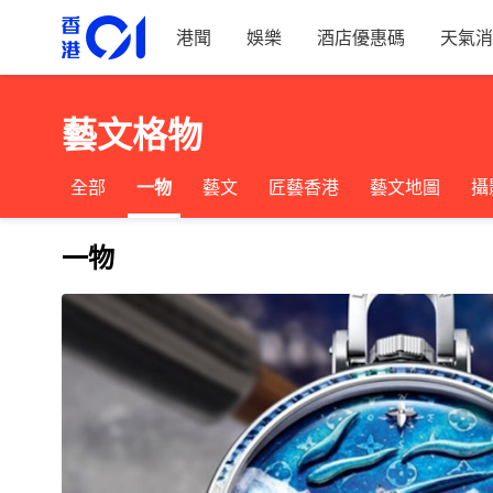
港聞
娛樂
酒店優惠碼
天氣消
藝文格物
全部
一物
藝文
匠藝香港
藝文地圖
攝
一物