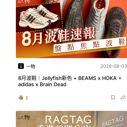
2026-08-03
一物
8月波鞋｜Jellyfish新色 + BEAMS x HOKA +
adidas x Brain Dead
2