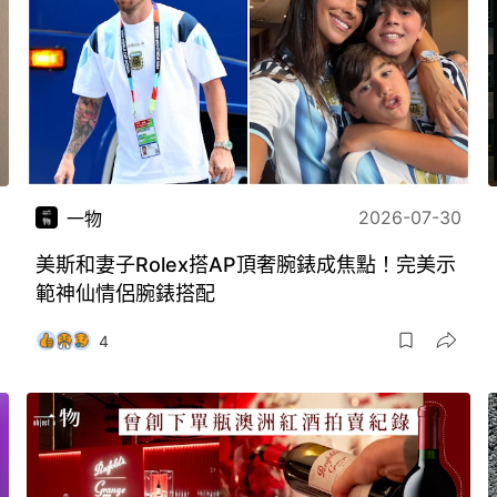
2026-07-30
一物
美斯和妻子Rolex搭AP頂奢腕錶成焦點！完美示
範神仙情侶腕錶搭配
4