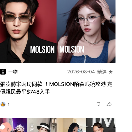
2026-08-04
一物
精選 ★
張凌赫宋雨琦同款 ！MOLSION陌森眼鏡攻港 定
價親民最平$748入手
1