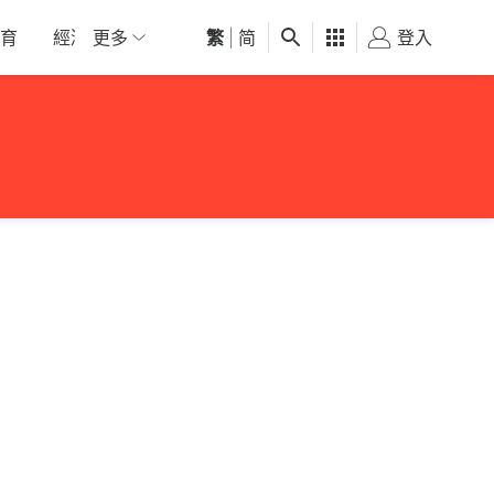
育
經濟
更多
01深圳
繁
觀點
|
简
健康
好食玩飛
登入
女