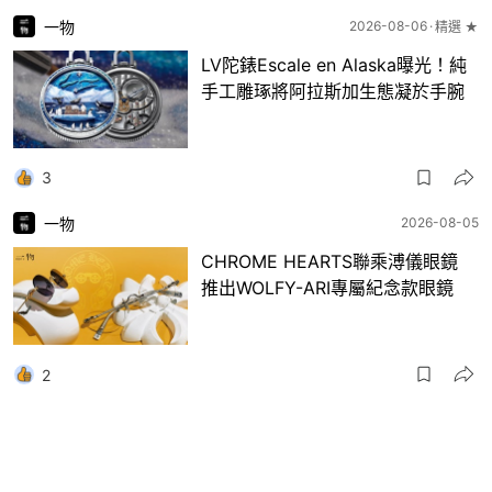
一物
2026-08-06
精選 ★
LV陀錶Escale en Alaska曝光！純
手工雕琢將阿拉斯加生態凝於手腕
3
一物
2026-08-05
CHROME HEARTS聯乘溥儀眼鏡
推出WOLFY-ARI專屬紀念款眼鏡
2
一物
2026-08-04
精選 ★
張凌赫宋雨琦同款 ！MOLSION陌