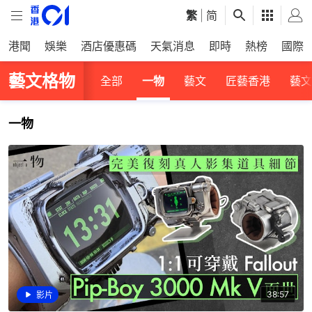
繁
|
简
港聞
娛樂
酒店優惠碼
天氣消息
即時
熱榜
國際
藝文格物
全部
一物
藝文
匠藝香港
藝文
一物
38:57
影片