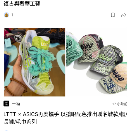
復古與奢華工藝
1
一物
17 小時前
LTTT × ASICS再度攜手 以搶眼配色推出聯名鞋款/帽/
長褲/毛巾系列