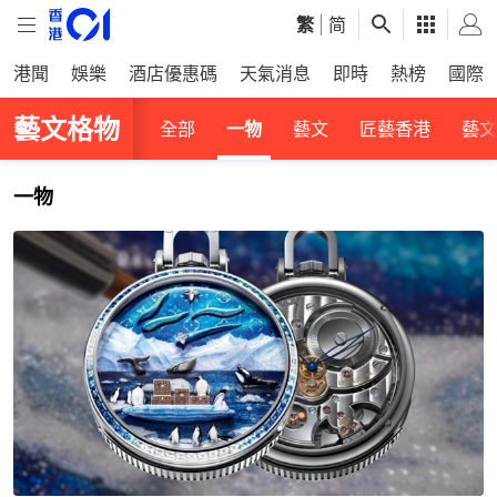
繁
|
简
港聞
娛樂
酒店優惠碼
天氣消息
即時
熱榜
國際
藝文格物
全部
一物
藝文
匠藝香港
藝文
一物