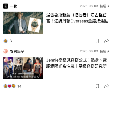
一物
2026-08-03
精選 ★
湯告魯斯新戲《挖掘者》演古怪首
富！江詩丹頓Overseas金錶成焦點
3
穿搭筆記
2026-08-03
精選 ★
Jennie高級感穿搭公式：貼身、露
腰添陽光系性感｜星級穿搭研究所
14
一物
2026-08-03
8月波鞋｜Jellyfish新色 + BEAMS