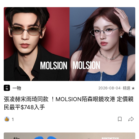
一物
2026-08-04
精選 ★
張凌赫宋雨琦同款 ！MOLSION陌森眼鏡攻港 定價親
民最平$748入手
1