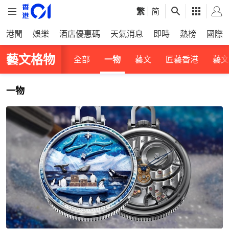
繁
|
简
港聞
娛樂
酒店優惠碼
天氣消息
即時
熱榜
國際
藝文格物
全部
一物
藝文
匠藝香港
藝文
一物