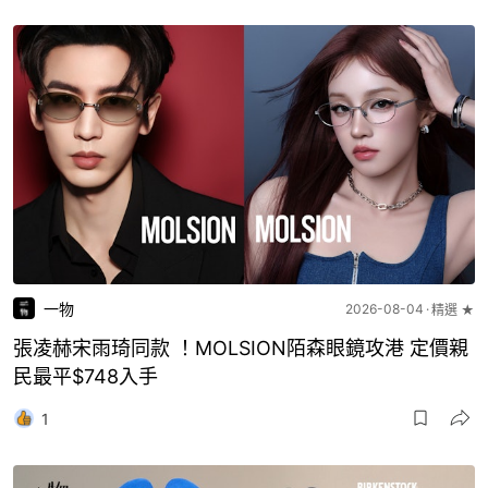
一物
2026-08-04
精選 ★
張凌赫宋雨琦同款 ！MOLSION陌森眼鏡攻港 定價親
民最平$748入手
1