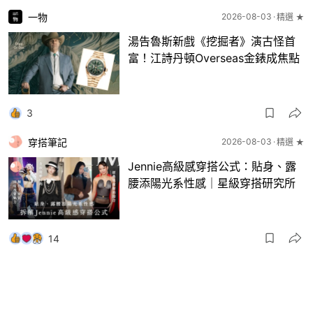
一物
2026-08-03
精選 ★
湯告魯斯新戲《挖掘者》演古怪首
富！江詩丹頓Overseas金錶成焦點
3
穿搭筆記
2026-08-03
精選 ★
Jennie高級感穿搭公式：貼身、露
腰添陽光系性感｜星級穿搭研究所
14
一物
2026-08-03
8月波鞋｜Jellyfish新色 + BEAMS