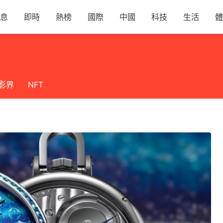
息
即時
熱榜
國際
中國
科技
生活
體
影界
NFT