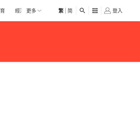
育
經濟
更多
01深圳
繁
觀點
|
简
健康
好食玩飛
登入
女