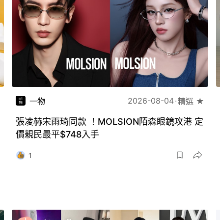
2026-08-04
一物
精選 ★
張凌赫宋雨琦同款 ！MOLSION陌森眼鏡攻港 定
價親民最平$748入手
1