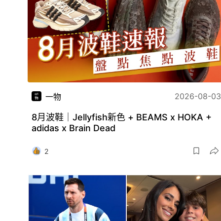
2026-08-03
一物
8月波鞋｜Jellyfish新色 + BEAMS x HOKA +
adidas x Brain Dead
2