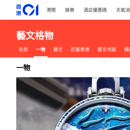
港聞
娛樂
酒店優惠碼
天氣消
藝文格物
全部
一物
藝文
匠藝香港
藝文地圖
攝
一物