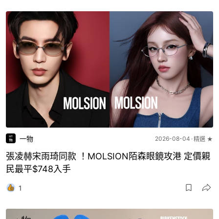
一物
2026-08-04
精選 ★
張凌赫宋雨琦同款 ！MOLSION陌森眼鏡攻港 定價親
民最平$748入手
1