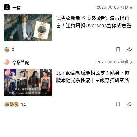
一物
2026-08-03
精選 ★
湯告魯斯新戲《挖掘者》演古怪首
富！江詩丹頓Overseas金錶成焦點
3
穿搭筆記
2026-08-03
精選 ★
Jennie高級感穿搭公式：貼身、露
腰添陽光系性感｜星級穿搭研究所
14
一物
2026-08-03
8月波鞋｜Jellyfish新色 + BEAMS