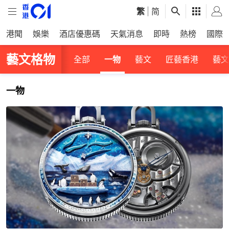
繁
|
简
港聞
娛樂
酒店優惠碼
天氣消息
即時
熱榜
國際
藝文格物
全部
一物
藝文
匠藝香港
藝文
一物