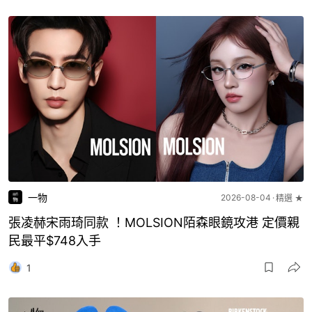
一物
2026-08-04
精選 ★
張凌赫宋雨琦同款 ！MOLSION陌森眼鏡攻港 定價親
民最平$748入手
1