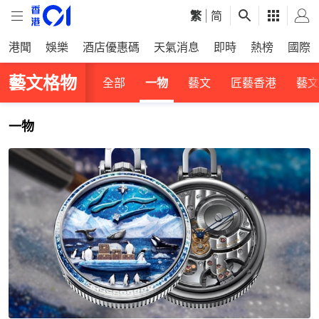
繁
|
简
港聞
娛樂
酒店優惠碼
天氣消息
即時
熱榜
國際
藝文格物
全部
一物
藝文
匠藝香港
藝文
一物