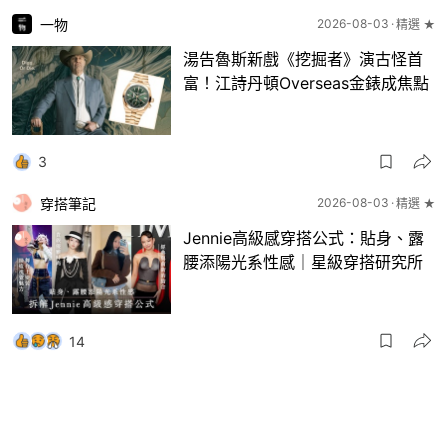
一物
2026-08-03
精選 ★
湯告魯斯新戲《挖掘者》演古怪首
富！江詩丹頓Overseas金錶成焦點
3
穿搭筆記
2026-08-03
精選 ★
Jennie高級感穿搭公式：貼身、露
腰添陽光系性感｜星級穿搭研究所
14
一物
2026-08-03
8月波鞋｜Jellyfish新色 + BEAMS