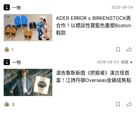
一物
2026-08-04
ADER ERROR x BIRKENSTOCK再
合作！以標誌性寶藍色重塑Boston
鞋款
1
一物
2026-08-03
精選 ★
湯告魯斯新戲《挖掘者》演古怪首
富！江詩丹頓Overseas金錶成焦點
3
穿搭筆記
2026-08-03
精選 ★
Jennie高級感穿搭公式：貼身、露