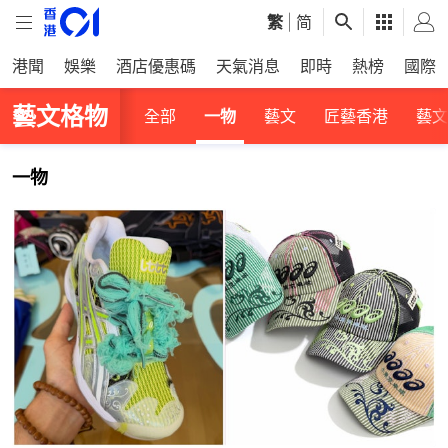
繁
|
简
港聞
娛樂
酒店優惠碼
天氣消息
即時
熱榜
國際
藝文格物
全部
一物
藝文
匠藝香港
藝文
一物