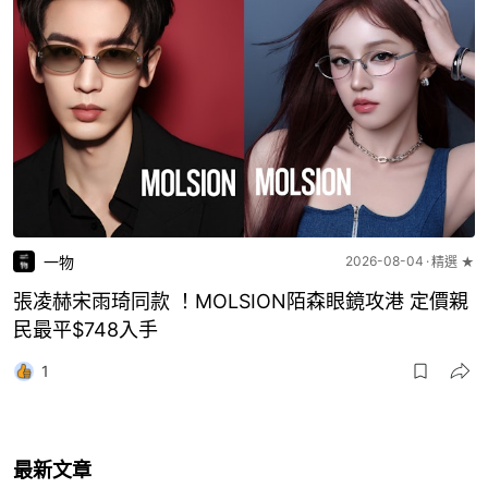
一物
2026-08-04
精選 ★
張凌赫宋雨琦同款 ！MOLSION陌森眼鏡攻港 定價親
民最平$748入手
1
最新文章