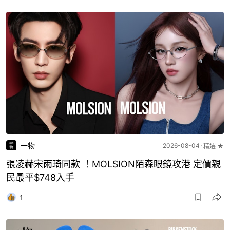
一物
2026-08-04
精選 ★
張凌赫宋雨琦同款 ！MOLSION陌森眼鏡攻港 定價親
民最平$748入手
1