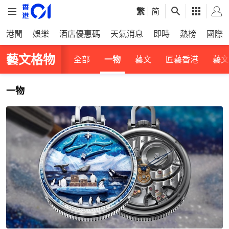
繁
|
简
港聞
娛樂
酒店優惠碼
天氣消息
即時
熱榜
國際
藝文格物
全部
一物
藝文
匠藝香港
藝文
一物