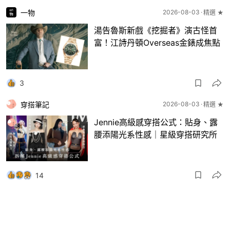
一物
2026-08-03
精選 ★
湯告魯斯新戲《挖掘者》演古怪首
富！江詩丹頓Overseas金錶成焦點
3
穿搭筆記
2026-08-03
精選 ★
Jennie高級感穿搭公式：貼身、露
腰添陽光系性感｜星級穿搭研究所
14
一物
2026-08-03
8月波鞋｜Jellyfish新色 + BEAMS