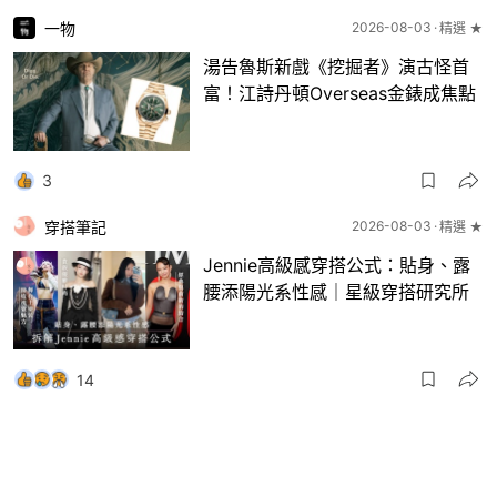
一物
2026-08-03
精選 ★
湯告魯斯新戲《挖掘者》演古怪首
富！江詩丹頓Overseas金錶成焦點
3
穿搭筆記
2026-08-03
精選 ★
Jennie高級感穿搭公式：貼身、露
腰添陽光系性感｜星級穿搭研究所
14
一物
2026-08-03
8月波鞋｜Jellyfish新色 + BEAMS