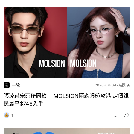
一物
2026-08-04
精選 ★
張凌赫宋雨琦同款 ！MOLSION陌森眼鏡攻港 定價親
民最平$748入手
1