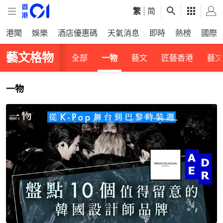
繁
|
简
港聞
娛樂
酒店優惠碼
天氣消息
即時
熱榜
國際
藝文格物
全部
一物
藝文
匠藝香港
藝文
一物