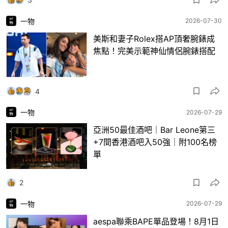
一物
2026-07-30
美斯和妻子Rolex搭AP頂奢腕錶成
焦點！完美示範神仙情侶腕錶搭配
4
一物
2026-07-29
亞洲50最佳酒吧｜Bar Leone第三
+7間香港酒吧入50強｜附100名榜
單
2
一物
2026-07-29
aespa聯乘BAPE單品登場！8月1日