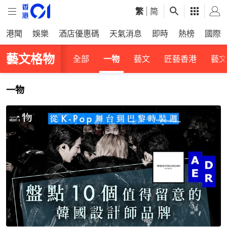
繁
|
简
港聞
娛樂
酒店優惠碼
天氣消息
即時
熱榜
國際
藝文格物
全部
一物
藝文
匠藝香港
藝文
一物