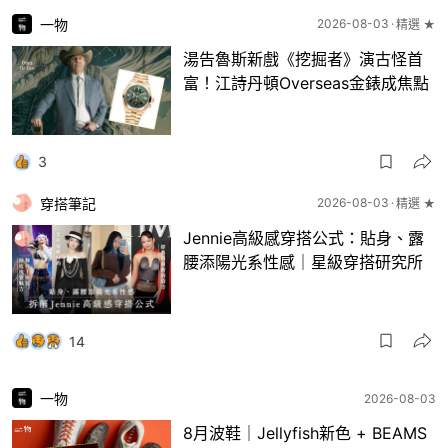
一物
2026-08-03
精選 ★
湯告魯斯新戲《挖掘者》演古怪首
富！江詩丹頓Overseas金錶成焦點
3
穿搭筆記
2026-08-03
精選 ★
Jennie高級感穿搭公式：貼身、露
腰添陽光系性感｜星級穿搭研究所
14
一物
2026-08-03
8月波鞋｜Jellyfish新色 + BEAMS