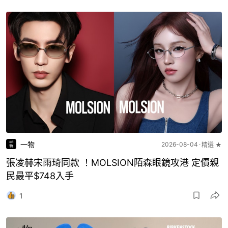
一物
2026-08-04
精選 ★
張凌赫宋雨琦同款 ！MOLSION陌森眼鏡攻港 定價親
民最平$748入手
1