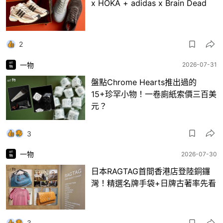
x HOKA + adidas x Brain Dead
2
一物
2026-07-31
盤點Chrome Hearts推出過的
15+珍罕小物！一卷廁紙索價三百美
元？
3
一物
2026-07-30
日本RAGTAG首間香港店登陸銅鑼
灣！精選名牌手袋+日牌古著率先看
3