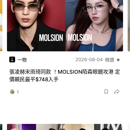
2026-08-04
一物
精選 ★
張凌赫宋雨琦同款 ！MOLSION陌森眼鏡攻港 定
價親民最平$748入手
1