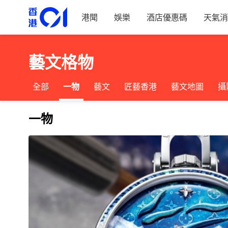
港聞
娛樂
酒店優惠碼
天氣消
藝文格物
全部
一物
藝文
匠藝香港
藝文地圖
攝
一物