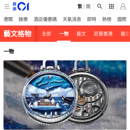
繁
|
简
港聞
娛樂
酒店優惠碼
天氣消息
即時
熱榜
國際
藝文格物
全部
一物
藝文
匠藝香港
藝文
一物