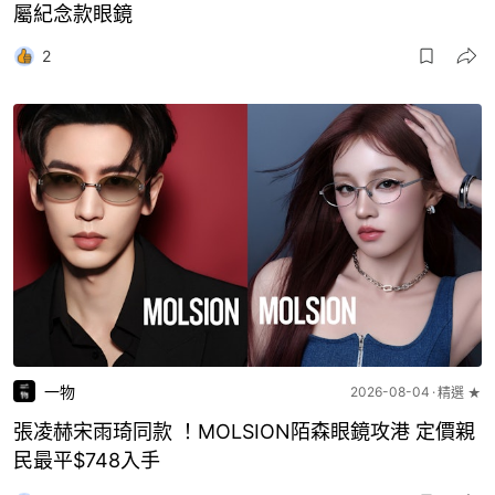
屬紀念款眼鏡
2
一物
2026-08-04
精選 ★
張凌赫宋雨琦同款 ！MOLSION陌森眼鏡攻港 定價親
民最平$748入手