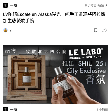
一物
6 小時前
精選 ★
LV陀錶Escale en Alaska曝光！純手工雕琢將阿拉斯
加生態凝於手腕
2
一物
5 小時前