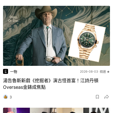
一物
2026-08-03
精選 ★
湯告魯斯新戲《挖掘者》演古怪首富！江詩丹頓
Overseas金錶成焦點
3