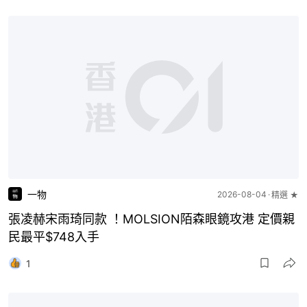
一物
2026-08-04
精選 ★
張凌赫宋雨琦同款 ！MOLSION陌森眼鏡攻港 定價親
民最平$748入手
1