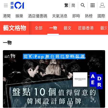
繁
|
简
港聞
娛樂
酒店優惠碼
天氣消息
即時
熱榜
國際
藝文格物
全部
一物
藝文
匠藝香港
藝文
一物