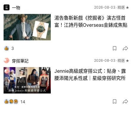
一物
2026-08-03
精選 ★
湯告魯斯新戲《挖掘者》演古怪首
富！江詩丹頓Overseas金錶成焦點
3
穿搭筆記
2026-08-03
精選 ★
Jennie高級感穿搭公式：貼身、露
腰添陽光系性感｜星級穿搭研究所
14
一物
2026-08-03
8月波鞋｜Jellyfish新色 + BEAMS