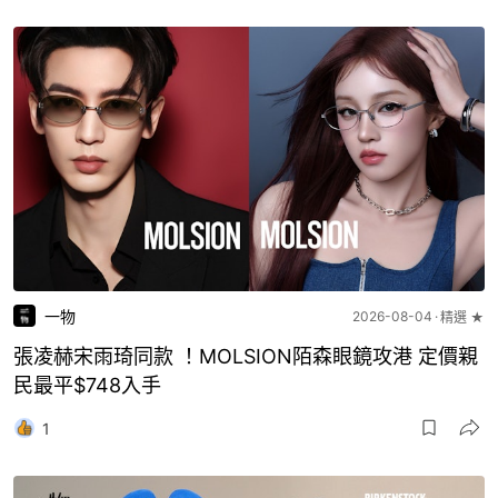
一物
2026-08-04
精選 ★
張凌赫宋雨琦同款 ！MOLSION陌森眼鏡攻港 定價親
民最平$748入手
1