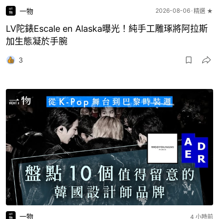
一物
2026-08-06
精選 ★
LV陀錶Escale en Alaska曝光！純手工雕琢將阿拉斯
加生態凝於手腕
3
一物
4 小時前