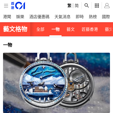
繁
|
简
港聞
娛樂
酒店優惠碼
天氣消息
即時
熱榜
國際
藝文格物
全部
一物
藝文
匠藝香港
藝文
一物