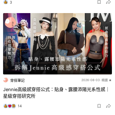
3
穿搭筆記
2026-08-03
精選 ★
Jennie高級感穿搭公式：貼身、露腰添陽光系性感｜
星級穿搭研究所
14