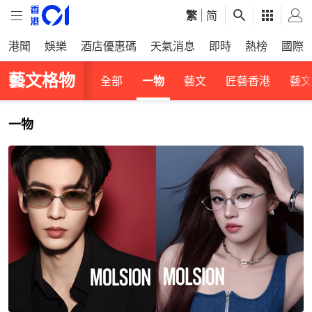
繁
|
简
港聞
娛樂
酒店優惠碼
天氣消息
即時
熱榜
國際
藝文格物
全部
一物
藝文
匠藝香港
藝文
一物