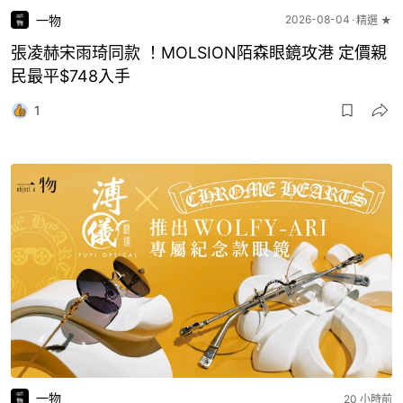
一物
2026-08-04
精選 ★
張凌赫宋雨琦同款 ！MOLSION陌森眼鏡攻港 定價親
民最平$748入手
1
一物
20 小時前