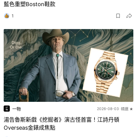
藍色重塑Boston鞋款
1
一物
2026-08-03
精選 ★
湯告魯斯新戲《挖掘者》演古怪首富！江詩丹頓
Overseas金錶成焦點