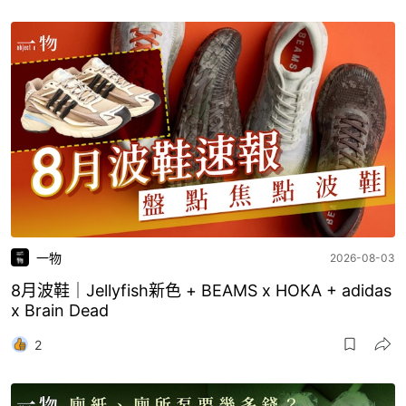
一物
2026-08-03
8月波鞋｜Jellyfish新色 + BEAMS x HOKA + adidas
x Brain Dead
2