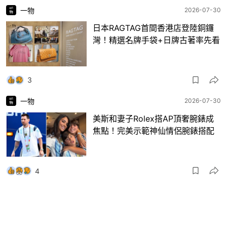
一物
2026-07-30
日本RAGTAG首間香港店登陸銅鑼
灣！精選名牌手袋+日牌古著率先看
3
一物
2026-07-30
美斯和妻子Rolex搭AP頂奢腕錶成
焦點！完美示範神仙情侶腕錶搭配
4
一物
2026-07-29
亞洲50最佳酒吧｜Bar Leone第三