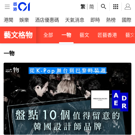
繁
|
简
港聞
娛樂
酒店優惠碼
天氣消息
即時
熱榜
國際
藝文格物
全部
一物
藝文
匠藝香港
藝文
一物