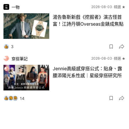
一物
2026-08-03
精選 ★
湯告魯斯新戲《挖掘者》演古怪首
富！江詩丹頓Overseas金錶成焦點
3
穿搭筆記
2026-08-03
精選 ★
Jennie高級感穿搭公式：貼身、露
腰添陽光系性感｜星級穿搭研究所
14
一物
2026-08-03
8月波鞋｜Jellyfish新色 + BEAMS