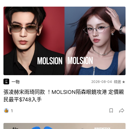
一物
2026-08-04
精選 ★
張凌赫宋雨琦同款 ！MOLSION陌森眼鏡攻港 定價親
民最平$748入手
1