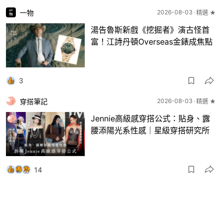
一物
2026-08-03
精選 ★
湯告魯斯新戲《挖掘者》演古怪首
富！江詩丹頓Overseas金錶成焦點
3
穿搭筆記
2026-08-03
精選 ★
Jennie高級感穿搭公式：貼身、露
腰添陽光系性感｜星級穿搭研究所
14
一物
2026-08-03
8月波鞋｜Jellyfish新色 + BEAMS