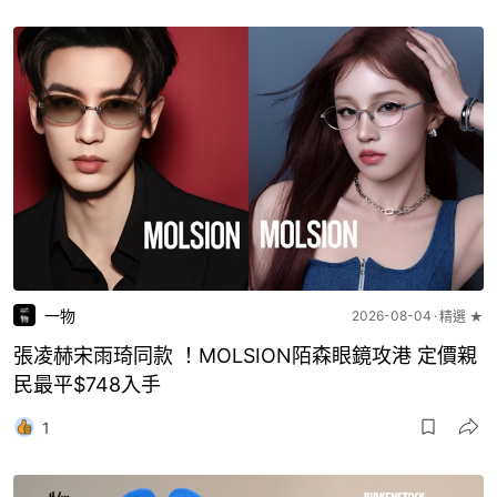
一物
2026-08-04
精選 ★
張凌赫宋雨琦同款 ！MOLSION陌森眼鏡攻港 定價親
民最平$748入手
1