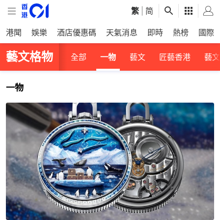
繁
|
简
港聞
娛樂
酒店優惠碼
天氣消息
即時
熱榜
國際
藝文格物
全部
一物
藝文
匠藝香港
藝文
一物