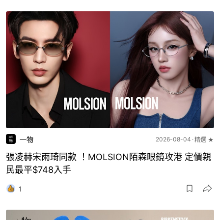
一物
2026-08-04
精選 ★
張凌赫宋雨琦同款 ！MOLSION陌森眼鏡攻港 定價親
民最平$748入手
1