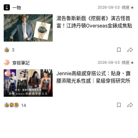
一物
2026-08-03
精選 ★
湯告魯斯新戲《挖掘者》演古怪首
富！江詩丹頓Overseas金錶成焦點
3
穿搭筆記
2026-08-03
精選 ★
Jennie高級感穿搭公式：貼身、露
腰添陽光系性感｜星級穿搭研究所
14
一物
2026-08-03
8月波鞋｜Jellyfish新色 + BEAMS