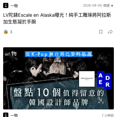
一物
2026-08-06
精選 ★
LV陀錶Escale en Alaska曝光！純手工雕琢將阿拉斯
加生態凝於手腕
3
一物
7 小時前