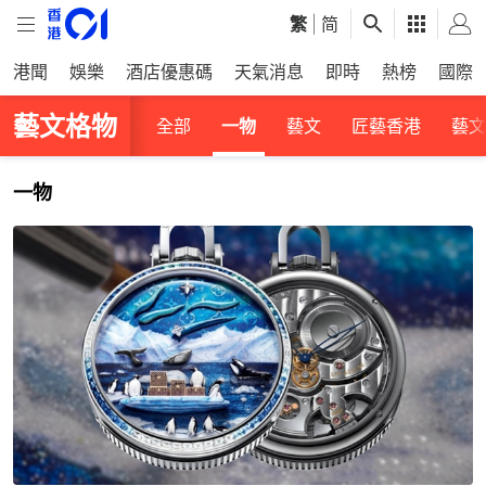
繁
|
简
港聞
娛樂
酒店優惠碼
天氣消息
即時
熱榜
國際
藝文格物
全部
一物
藝文
匠藝香港
藝文
一物