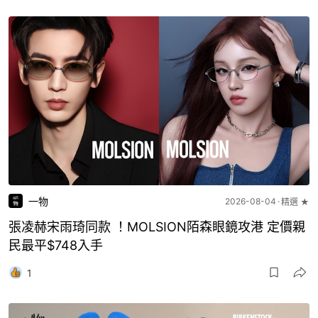
一物
2026-08-04
精選 ★
張凌赫宋雨琦同款 ！MOLSION陌森眼鏡攻港 定價親
民最平$748入手
1