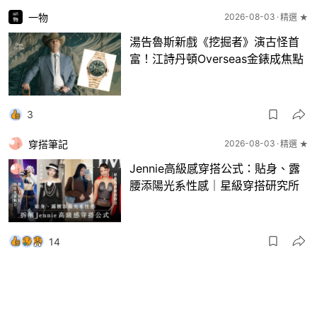
一物
2026-08-03
精選 ★
湯告魯斯新戲《挖掘者》演古怪首
富！江詩丹頓Overseas金錶成焦點
3
穿搭筆記
2026-08-03
精選 ★
Jennie高級感穿搭公式：貼身、露
腰添陽光系性感｜星級穿搭研究所
14
一物
2026-08-03
8月波鞋｜Jellyfish新色 + BEAMS