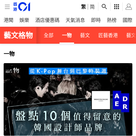
繁
|
简
港聞
娛樂
酒店優惠碼
天氣消息
即時
熱榜
國際
藝文格物
全部
一物
藝文
匠藝香港
藝文
一物