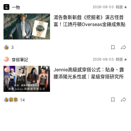
一物
2026-08-03
精選 ★
湯告魯斯新戲《挖掘者》演古怪首
富！江詩丹頓Overseas金錶成焦點
3
穿搭筆記
2026-08-03
精選 ★
Jennie高級感穿搭公式：貼身、露
腰添陽光系性感｜星級穿搭研究所
14
一物
2026-08-03
8月波鞋｜Jellyfish新色 + BEAMS