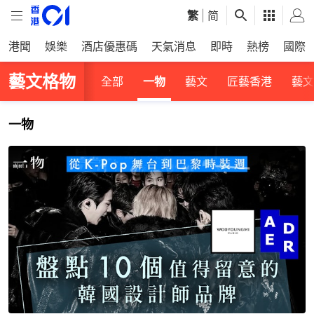
繁
|
简
港聞
娛樂
酒店優惠碼
天氣消息
即時
熱榜
國際
藝文格物
全部
一物
藝文
匠藝香港
藝文
一物