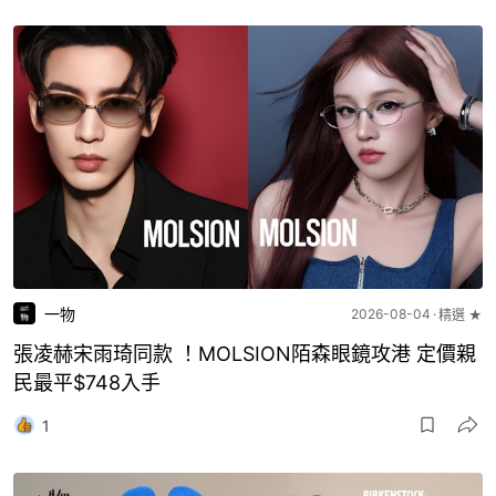
一物
2026-08-04
精選 ★
張凌赫宋雨琦同款 ！MOLSION陌森眼鏡攻港 定價親
民最平$748入手
1