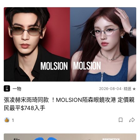
一物
2026-08-04
精選 ★
張凌赫宋雨琦同款 ！MOLSION陌森眼鏡攻港 定價親
民最平$748入手
1