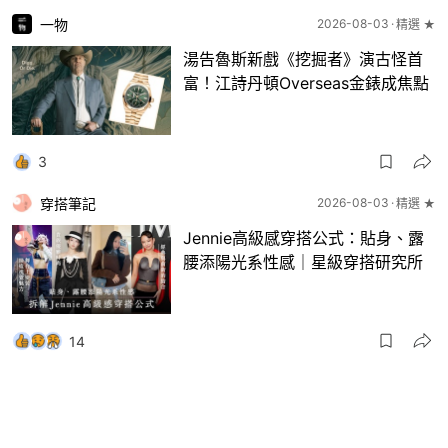
一物
2026-08-03
精選 ★
湯告魯斯新戲《挖掘者》演古怪首
富！江詩丹頓Overseas金錶成焦點
3
穿搭筆記
2026-08-03
精選 ★
Jennie高級感穿搭公式：貼身、露
腰添陽光系性感｜星級穿搭研究所
14
一物
2026-08-03
8月波鞋｜Jellyfish新色 + BEAMS