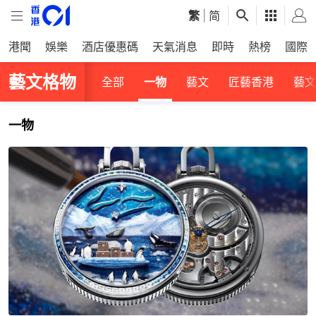
繁
|
简
港聞
娛樂
酒店優惠碼
天氣消息
即時
熱榜
國際
藝文格物
全部
一物
藝文
匠藝香港
藝文
一物