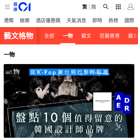
繁
|
简
港聞
娛樂
酒店優惠碼
天氣消息
即時
熱榜
國際
藝文格物
全部
一物
藝文
匠藝香港
藝文
一物