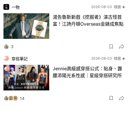
一物
2026-08-03
精選 ★
湯告魯斯新戲《挖掘者》演古怪首
富！江詩丹頓Overseas金錶成焦點
3
穿搭筆記
2026-08-03
精選 ★
Jennie高級感穿搭公式：貼身、露
腰添陽光系性感｜星級穿搭研究所
14
一物
2026-08-03
8月波鞋｜Jellyfish新色 + BEAMS