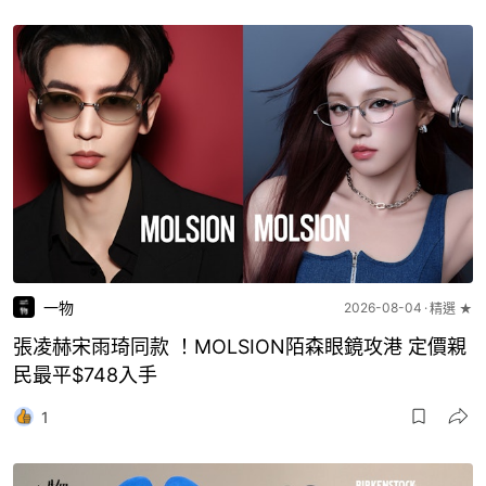
一物
2026-08-04
精選 ★
張凌赫宋雨琦同款 ！MOLSION陌森眼鏡攻港 定價親
民最平$748入手
1