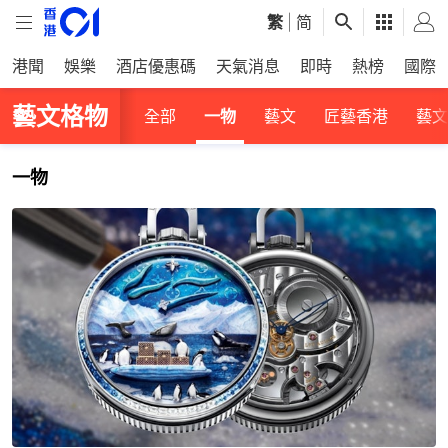
繁
|
简
港聞
娛樂
酒店優惠碼
天氣消息
即時
熱榜
國際
藝文格物
全部
一物
藝文
匠藝香港
藝文
一物