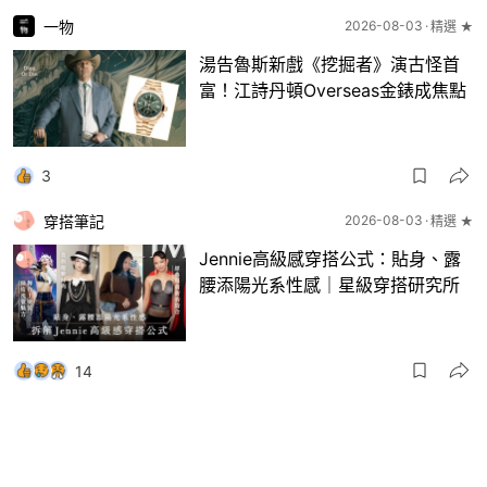
一物
2026-08-03
精選 ★
湯告魯斯新戲《挖掘者》演古怪首
富！江詩丹頓Overseas金錶成焦點
3
穿搭筆記
2026-08-03
精選 ★
Jennie高級感穿搭公式：貼身、露
腰添陽光系性感｜星級穿搭研究所
14
一物
2026-08-03
8月波鞋｜Jellyfish新色 + BEAMS