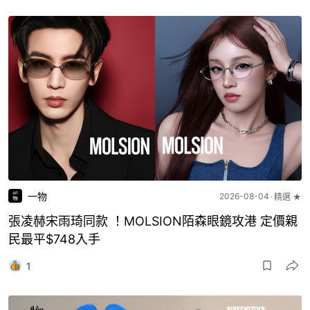
一物
2026-08-04
精選 ★
張凌赫宋雨琦同款 ！MOLSION陌森眼鏡攻港 定價親
民最平$748入手
1