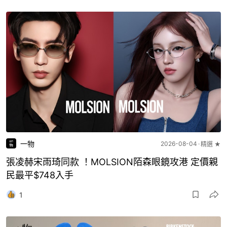
一物
2026-08-04
精選 ★
張凌赫宋雨琦同款 ！MOLSION陌森眼鏡攻港 定價親
民最平$748入手
1