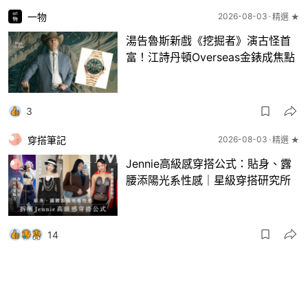
一物
2026-08-03
精選 ★
湯告魯斯新戲《挖掘者》演古怪首
富！江詩丹頓Overseas金錶成焦點
3
穿搭筆記
2026-08-03
精選 ★
Jennie高級感穿搭公式：貼身、露
腰添陽光系性感｜星級穿搭研究所
14
一物
2026-08-03
8月波鞋｜Jellyfish新色 + BEAMS