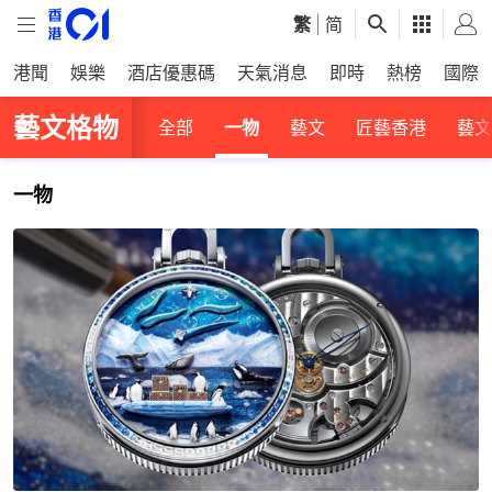
繁
|
简
港聞
娛樂
酒店優惠碼
天氣消息
即時
熱榜
國際
藝文格物
全部
一物
藝文
匠藝香港
藝文
一物