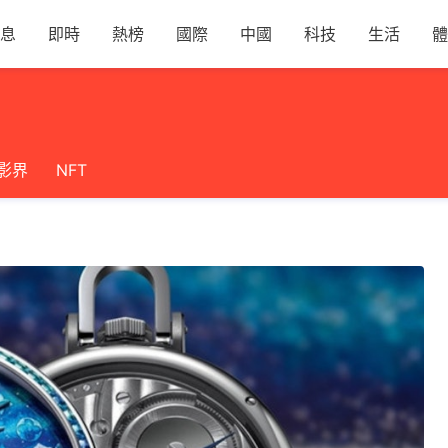
息
即時
熱榜
國際
中國
科技
生活
體
影界
NFT