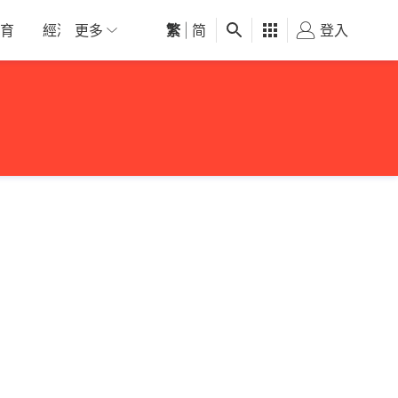
育
經濟
更多
01深圳
繁
觀點
|
简
健康
好食玩飛
登入
女