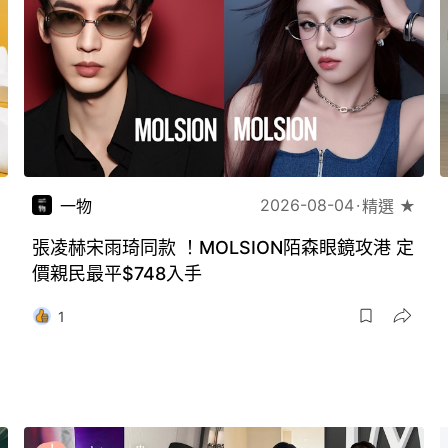
2026-08-04
一物
精選 ★
張凌赫宋雨琦同款 ！MOLSION陌森眼鏡攻港 定
價親民最平$748入手
1