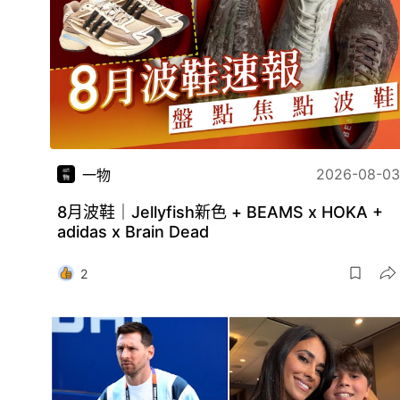
2026-08-03
一物
8月波鞋｜Jellyfish新色 + BEAMS x HOKA +
adidas x Brain Dead
2