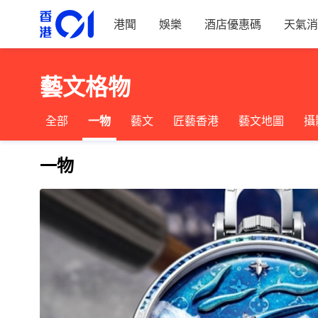
港聞
娛樂
酒店優惠碼
天氣消
藝文格物
全部
一物
藝文
匠藝香港
藝文地圖
攝
一物