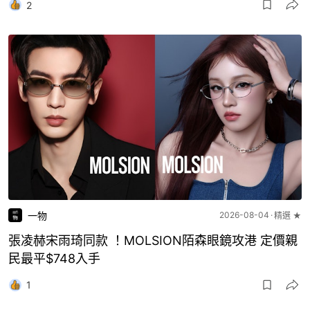
2
一物
2026-08-04
精選 ★
張凌赫宋雨琦同款 ！MOLSION陌森眼鏡攻港 定價親
民最平$748入手
1