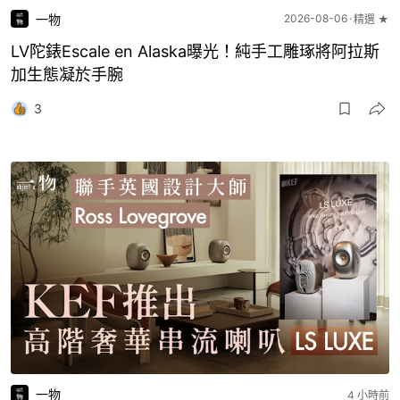
一物
2026-08-06
精選 ★
LV陀錶Escale en Alaska曝光！純手工雕琢將阿拉斯
加生態凝於手腕
3
一物
4 小時前