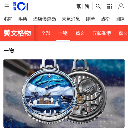
繁
|
简
港聞
娛樂
酒店優惠碼
天氣消息
即時
熱榜
國際
藝文格物
全部
一物
藝文
匠藝香港
藝文
一物