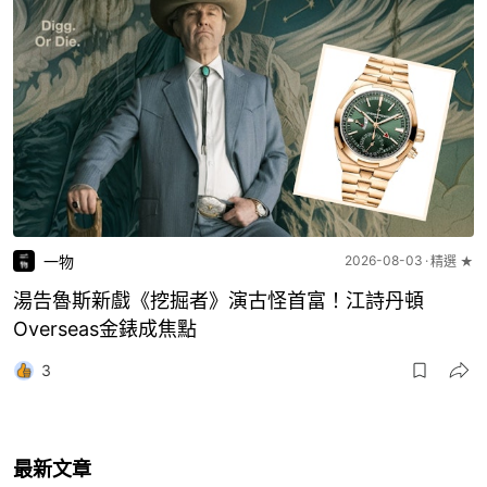
一物
2026-08-03
精選 ★
湯告魯斯新戲《挖掘者》演古怪首富！江詩丹頓
Overseas金錶成焦點
3
最新文章