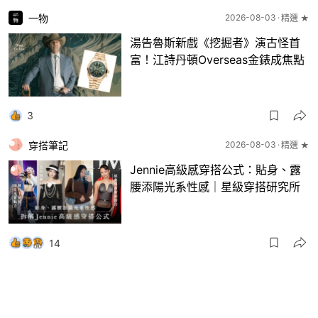
一物
2026-08-03
精選 ★
湯告魯斯新戲《挖掘者》演古怪首
富！江詩丹頓Overseas金錶成焦點
3
穿搭筆記
2026-08-03
精選 ★
Jennie高級感穿搭公式：貼身、露
腰添陽光系性感｜星級穿搭研究所
14
一物
2026-08-03
8月波鞋｜Jellyfish新色 + BEAMS