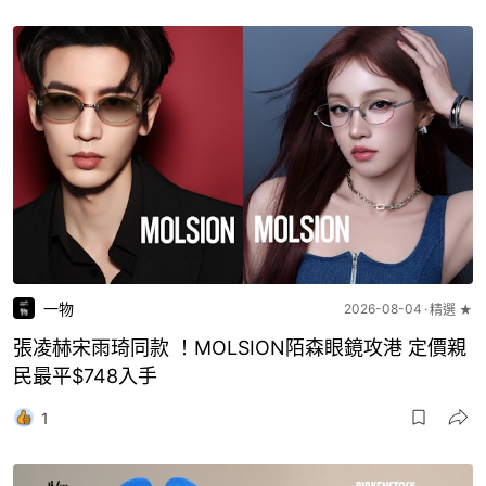
一物
2026-08-04
精選 ★
張凌赫宋雨琦同款 ！MOLSION陌森眼鏡攻港 定價親
民最平$748入手
1