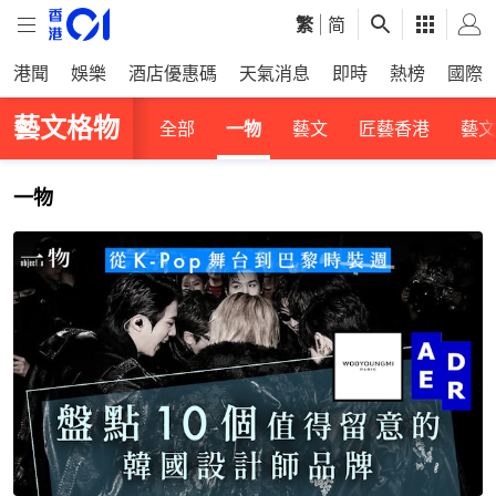
繁
|
简
港聞
娛樂
酒店優惠碼
天氣消息
即時
熱榜
國際
藝文格物
全部
一物
藝文
匠藝香港
藝文
一物