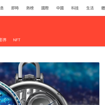
息
即時
熱榜
國際
中國
科技
生活
體
影界
NFT