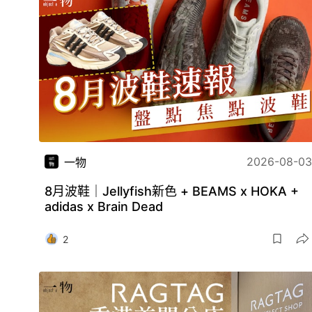
2026-08-03
一物
8月波鞋｜Jellyfish新色 + BEAMS x HOKA +
adidas x Brain Dead
2