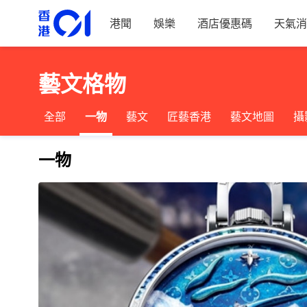
港聞
娛樂
酒店優惠碼
天氣消
藝文格物
全部
一物
藝文
匠藝香港
藝文地圖
攝
一物