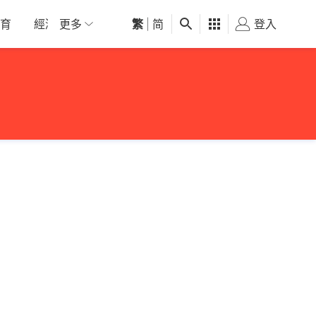
育
經濟
更多
01深圳
繁
觀點
|
简
健康
好食玩飛
登入
女