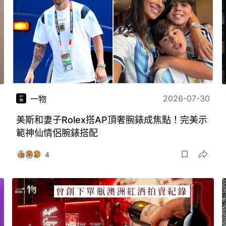
2026-07-30
一物
美斯和妻子Rolex搭AP頂奢腕錶成焦點！完美示
範神仙情侶腕錶搭配
4