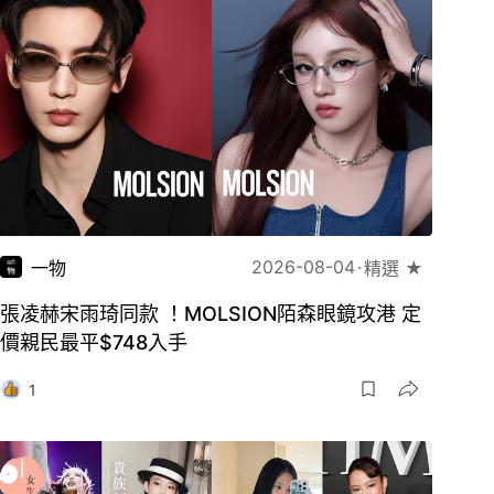
2026-08-04
一物
精選 ★
張凌赫宋雨琦同款 ！MOLSION陌森眼鏡攻港 定
價親民最平$748入手
1