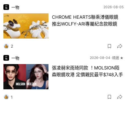
一物
2026-08-05
CHROME HEARTS聯乘溥儀眼鏡
推出WOLFY-ARI專屬紀念款眼鏡
2
一物
2026-08-04
精選 ★
張凌赫宋雨琦同款 ！MOLSION陌
森眼鏡攻港 定價親民最平$748入手
1
一物
2026-08-04
ADER ERROR x BIRKENSTOCK再