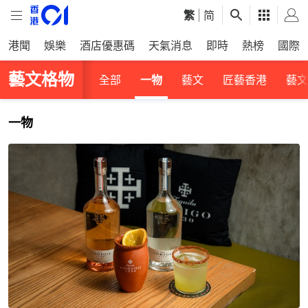
繁
|
简
港聞
娛樂
酒店優惠碼
天氣消息
即時
熱榜
國際
藝文格物
全部
一物
藝文
匠藝香港
藝文
一物