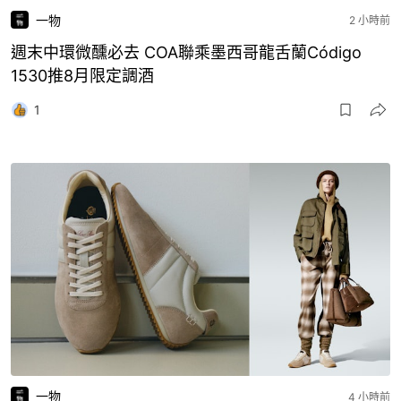
一物
2 小時前
週末中環微醺必去 COA聯乘墨西哥龍舌蘭Código
1530推8月限定調酒
1
一物
4 小時前