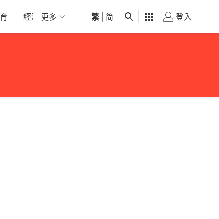
育
經濟
更多
01深圳
繁
觀點
|
简
健康
好食玩飛
登入
女