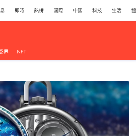
息
即時
熱榜
國際
中國
科技
生活
體
影界
NFT