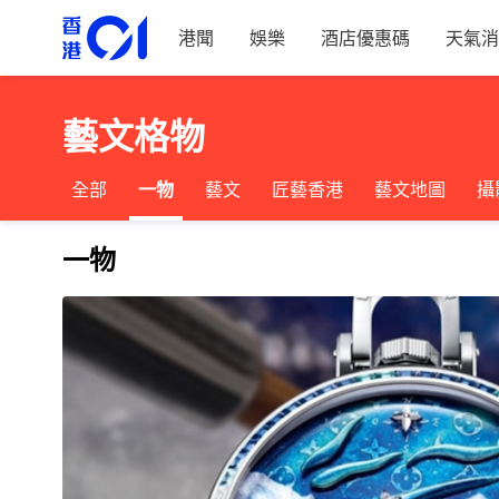
港聞
娛樂
酒店優惠碼
天氣消
藝文格物
全部
一物
藝文
匠藝香港
藝文地圖
攝
一物