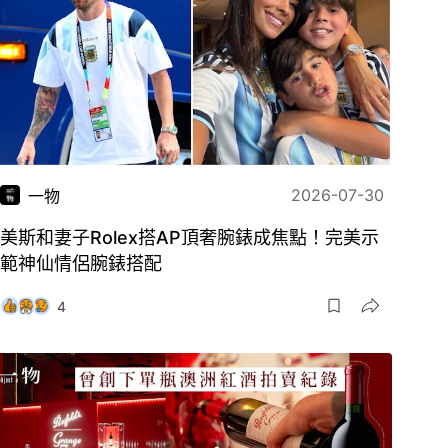
2026-07-30
一物
美斯和妻子Rolex搭AP頂奢腕錶成焦點！完美示
範神仙情侶腕錶搭配
4