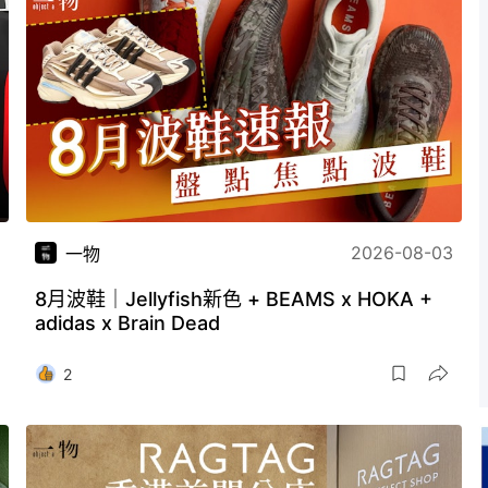
2026-08-03
一物
8月波鞋｜Jellyfish新色 + BEAMS x HOKA +
adidas x Brain Dead
2