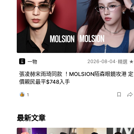
2026-08-04
一物
精選 ★
張凌赫宋雨琦同款 ！MOLSION陌森眼鏡攻港 定
價親民最平$748入手
1
最新文章