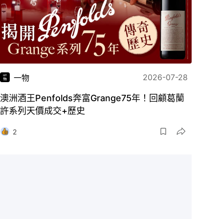
2026-07-28
一物
澳洲酒王Penfolds奔富Grange75年！回顧葛蘭
許系列天價成交+歷史
2