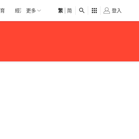
育
經濟
更多
01深圳
繁
觀點
|
简
健康
好食玩飛
登入
女