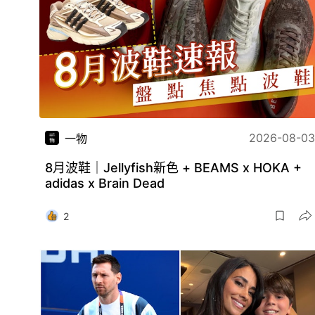
2026-08-03
一物
8月波鞋｜Jellyfish新色 + BEAMS x HOKA +
adidas x Brain Dead
2