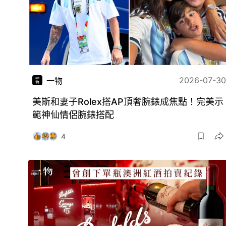
2026-07-30
一物
美斯和妻子Rolex搭AP頂奢腕錶成焦點！完美示
範神仙情侶腕錶搭配
4