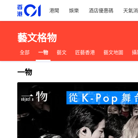
港聞
娛樂
酒店優惠碼
天氣消
藝文格物
全部
一物
藝文
匠藝香港
藝文地圖
攝
一物