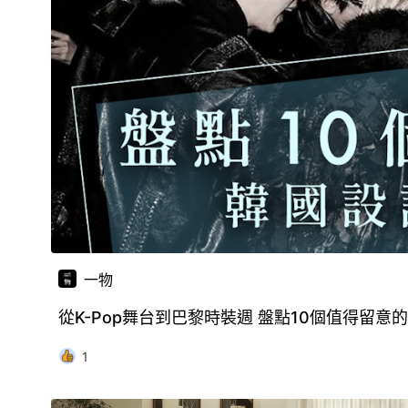
一物
從K-Pop舞台到巴黎時裝週 盤點10個值得留意
1