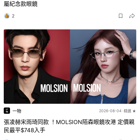
屬紀念款眼鏡
2
一物
2026-08-04
精選 ★
張凌赫宋雨琦同款 ！MOLSION陌森眼鏡攻港 定價親
民最平$748入手