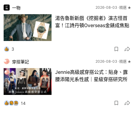
一物
2026-08-03
精選 ★
湯告魯斯新戲《挖掘者》演古怪首
富！江詩丹頓Overseas金錶成焦點
3
穿搭筆記
2026-08-03
精選 ★
Jennie高級感穿搭公式：貼身、露
腰添陽光系性感｜星級穿搭研究所
14
一物
2026-08-03
8月波鞋｜Jellyfish新色 + BEAMS