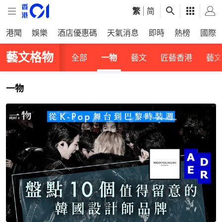
繁
|
简
港聞
娛樂
酒店優惠碼
天氣消息
即時
熱榜
國際
藝文格物
全部
一物
藝文
匠藝香港
藝文
一物