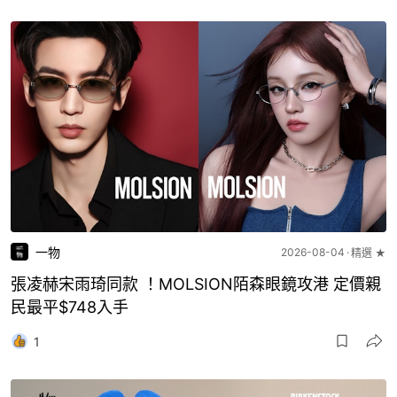
一物
2026-08-04
精選 ★
張凌赫宋雨琦同款 ！MOLSION陌森眼鏡攻港 定價親
民最平$748入手
1