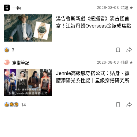
一物
2026-08-03
精選 ★
湯告魯斯新戲《挖掘者》演古怪首
富！江詩丹頓Overseas金錶成焦點
3
穿搭筆記
2026-08-03
精選 ★
Jennie高級感穿搭公式：貼身、露
腰添陽光系性感｜星級穿搭研究所
14
一物
2026-08-03
8月波鞋｜Jellyfish新色 + BEAMS