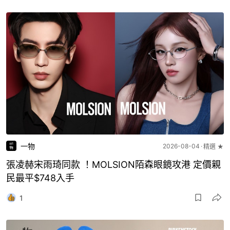
一物
2026-08-04
精選 ★
張凌赫宋雨琦同款 ！MOLSION陌森眼鏡攻港 定價親
民最平$748入手
1