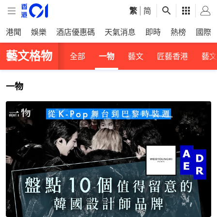
繁
|
简
港聞
娛樂
酒店優惠碼
天氣消息
即時
熱榜
國際
藝文格物
全部
一物
藝文
匠藝香港
藝文
一物