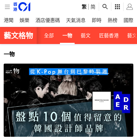
繁
|
简
港聞
娛樂
酒店優惠碼
天氣消息
即時
熱榜
國際
藝文格物
全部
一物
藝文
匠藝香港
藝文
一物