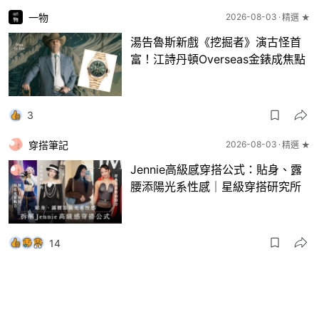
一物
2026-08-03
精選 ★
湯告魯斯新戲《挖掘者》演古怪首
富！江詩丹頓Overseas金錶成焦點
3
穿搭筆記
2026-08-03
精選 ★
Jennie高級感穿搭公式：貼身、露
腰添陽光系性感｜星級穿搭研究所
14
一物
2026-08-03
8月波鞋｜Jellyfish新色 + BEAMS