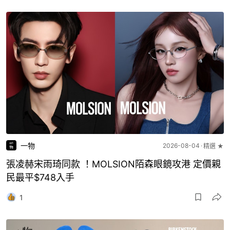
一物
2026-08-04
精選 ★
張凌赫宋雨琦同款 ！MOLSION陌森眼鏡攻港 定價親
民最平$748入手
1