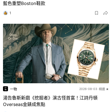
藍色重塑Boston鞋款
1
一物
2026-08-03
精選 ★
湯告魯斯新戲《挖掘者》演古怪首富！江詩丹頓
Overseas金錶成焦點