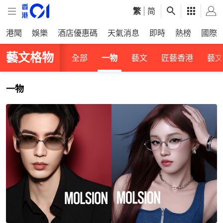
繁
|
简
港聞
娛樂
酒店優惠碼
天氣消息
即時
熱榜
國際
藝文格物
全部
一物
藝文
匠藝香港
藝文
一物