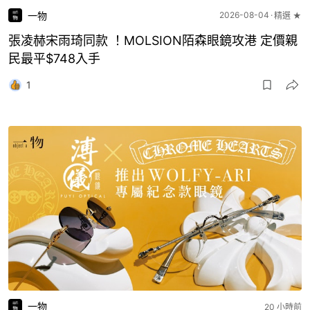
一物
2026-08-04
精選 ★
張凌赫宋雨琦同款 ！MOLSION陌森眼鏡攻港 定價親
民最平$748入手
1
一物
20 小時前