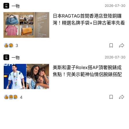
一物
2026-07-30
日本RAGTAG首間香港店登陸銅鑼
灣！精選名牌手袋+日牌古著率先看
3
一物
2026-07-30
美斯和妻子Rolex搭AP頂奢腕錶成
焦點！完美示範神仙情侶腕錶搭配
4
一物
2026-07-29
亞洲50最佳酒吧｜Bar Leone第三