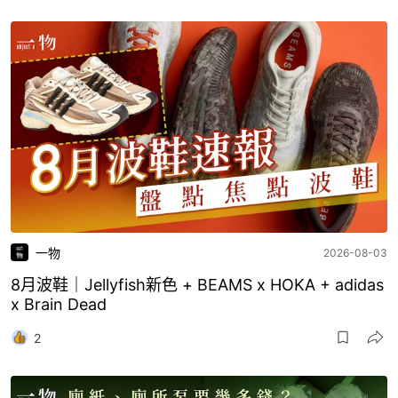
一物
2026-08-03
8月波鞋｜Jellyfish新色 + BEAMS x HOKA + adidas
x Brain Dead
2