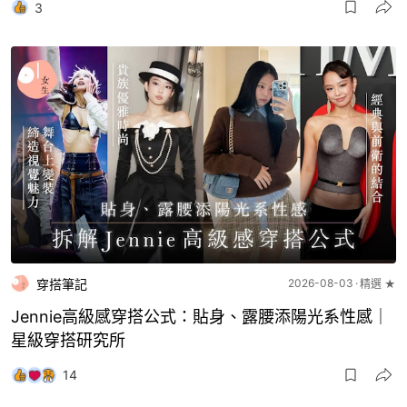
3
穿搭筆記
2026-08-03
精選 ★
Jennie高級感穿搭公式：貼身、露腰添陽光系性感｜
星級穿搭研究所
14