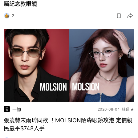
屬紀念款眼鏡
2
一物
2026-08-04
精選 ★
張凌赫宋雨琦同款 ！MOLSION陌森眼鏡攻港 定價親
民最平$748入手