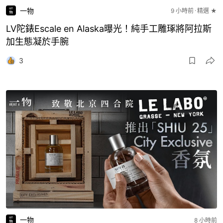
一物
9 小時前
精選 ★
LV陀錶Escale en Alaska曝光！純手工雕琢將阿拉斯
加生態凝於手腕
3
一物
8 小時前