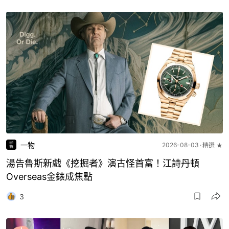
一物
2026-08-03
精選 ★
湯告魯斯新戲《挖掘者》演古怪首富！江詩丹頓
Overseas金錶成焦點
3