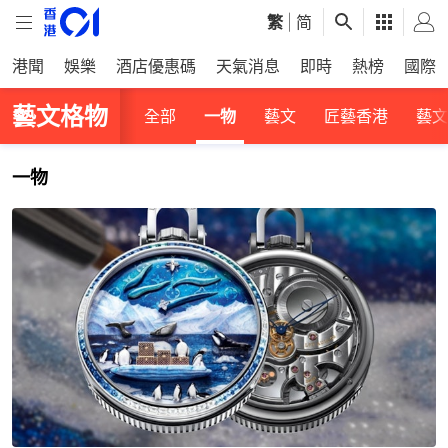
繁
|
简
港聞
娛樂
酒店優惠碼
天氣消息
即時
熱榜
國際
藝文格物
全部
一物
藝文
匠藝香港
藝文
一物