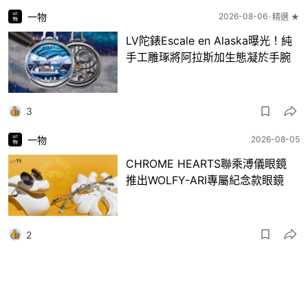
一物
2026-08-06
精選 ★
LV陀錶Escale en Alaska曝光！純
手工雕琢將阿拉斯加生態凝於手腕
3
一物
2026-08-05
CHROME HEARTS聯乘溥儀眼鏡
推出WOLFY-ARI專屬紀念款眼鏡
2
一物
2026-08-04
精選 ★
張凌赫宋雨琦同款 ！MOLSION陌