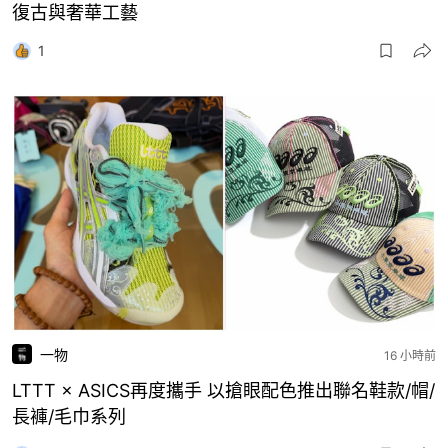
復古與奢華工藝
1
一物
16 小時前
LTTT × ASICS再度攜手 以搶眼配色推出聯名鞋款/帽/
長褲/毛巾系列