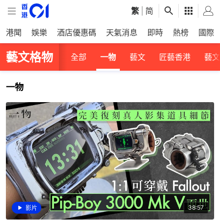
繁
|
简
港聞
娛樂
酒店優惠碼
天氣消息
即時
熱榜
國際
藝文格物
全部
一物
藝文
匠藝香港
藝文
一物
38:57
影片