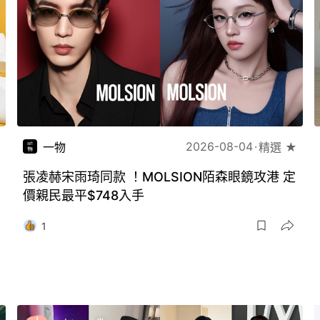
2026-08-04
一物
精選 ★
張凌赫宋雨琦同款 ！MOLSION陌森眼鏡攻港 定
價親民最平$748入手
1