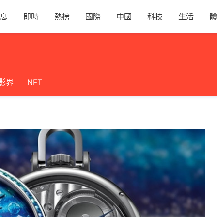
息
即時
熱榜
國際
中國
科技
生活
體
影界
NFT