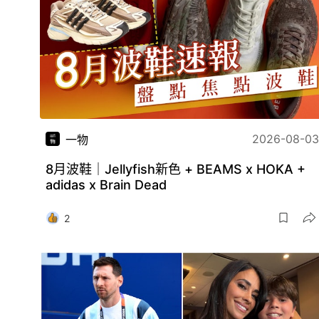
2026-08-03
一物
8月波鞋｜Jellyfish新色 + BEAMS x HOKA +
adidas x Brain Dead
2