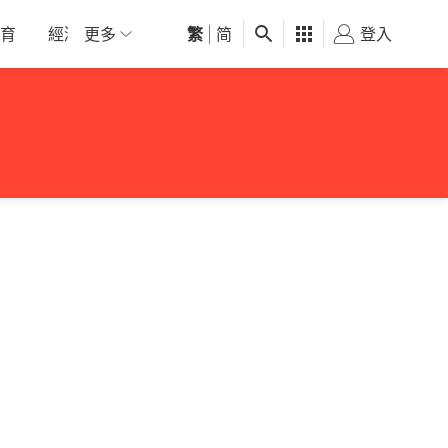
育
經濟
更多
01深圳
繁
觀點
|
简
健康
好食玩飛
登入
女