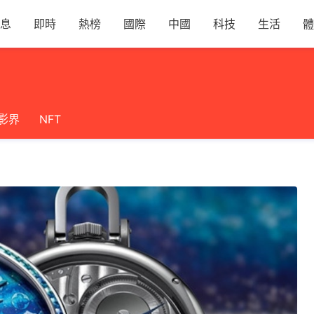
息
即時
熱榜
國際
中國
科技
生活
體
影界
NFT