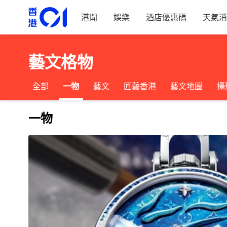
港聞
娛樂
酒店優惠碼
天氣消
藝文格物
全部
一物
藝文
匠藝香港
藝文地圖
攝
一物