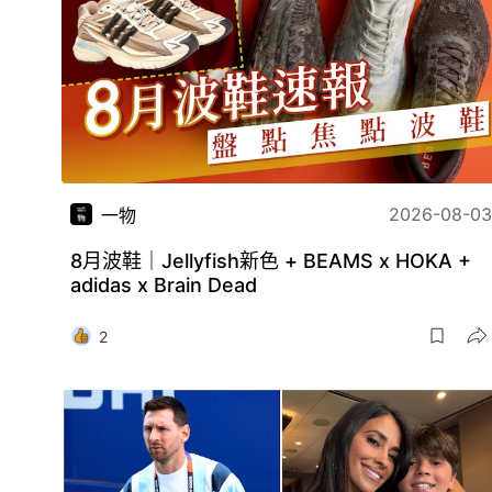
2026-08-03
一物
8月波鞋｜Jellyfish新色 + BEAMS x HOKA +
adidas x Brain Dead
2