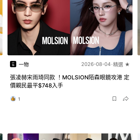
2026-08-04
一物
精選 ★
張凌赫宋雨琦同款 ！MOLSION陌森眼鏡攻港 定
價親民最平$748入手
1