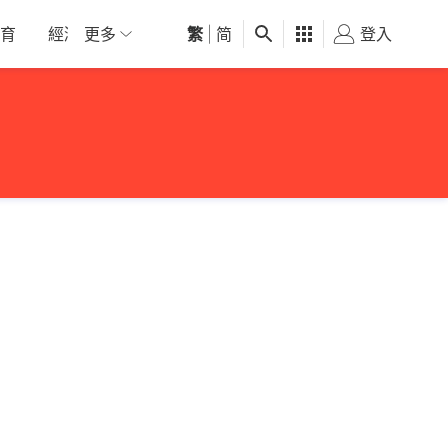
育
經濟
更多
01深圳
繁
觀點
|
简
健康
好食玩飛
登入
女