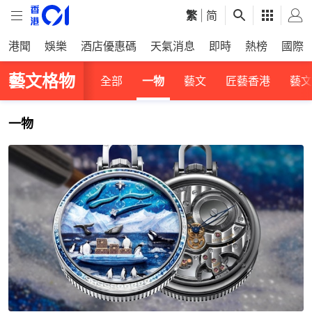
繁
|
简
港聞
娛樂
酒店優惠碼
天氣消息
即時
熱榜
國際
藝文格物
全部
一物
藝文
匠藝香港
藝文
一物