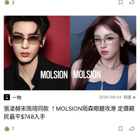
2
一物
2026-08-04
精選 ★
張凌赫宋雨琦同款 ！MOLSION陌森眼鏡攻港 定價親
民最平$748入手
1