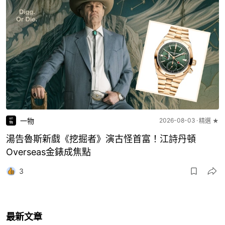
一物
2026-08-03
精選 ★
湯告魯斯新戲《挖掘者》演古怪首富！江詩丹頓
Overseas金錶成焦點
3
最新文章