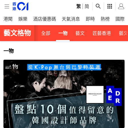
繁
|
简
港聞
娛樂
酒店優惠碼
天氣消息
即時
熱榜
國際
藝文格物
全部
一物
藝文
匠藝香港
藝文
一物