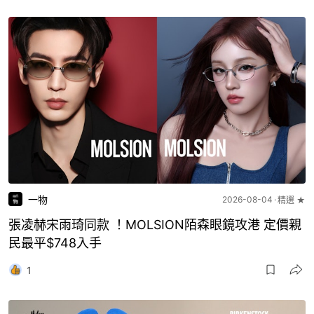
一物
2026-08-04
精選 ★
張凌赫宋雨琦同款 ！MOLSION陌森眼鏡攻港 定價親
民最平$748入手
1