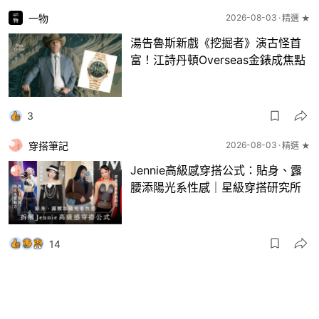
一物
2026-08-03
精選 ★
湯告魯斯新戲《挖掘者》演古怪首
富！江詩丹頓Overseas金錶成焦點
3
穿搭筆記
2026-08-03
精選 ★
Jennie高級感穿搭公式：貼身、露
腰添陽光系性感｜星級穿搭研究所
14
一物
2026-08-03
8月波鞋｜Jellyfish新色 + BEAMS